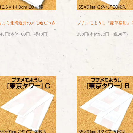
なまら北海道弁のメモ帳だべさ
プチメモようし『豪華客船』
440円(本体400円、税40円)
330円(本体300円、税30円)