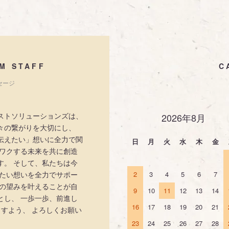
M STAFF
C
セージ
ストソリューションズは、
2026年8月
々の繋がりを大切にし、
伝えたい」想いに全力で関
日
月
火
水
木
金
クワクする未来を共に創造
す。 そして、私たちは今
えたい想いを全力でサポー
2
3
4
5
6
7
手の望みを叶えることが自
9
10
11
12
13
14
とし、 一歩一歩、前進し
16
17
18
19
20
21
ますよう、 よろしくお願い
23
24
25
26
27
28