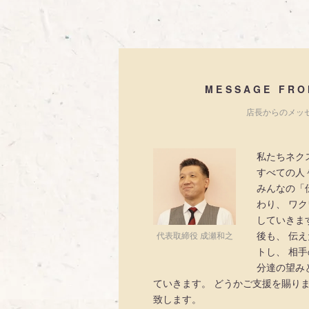
MESSAGE FRO
店長からのメッ
私たちネク
すべての人
みんなの「
わり、 ワ
していきま
後も、 伝
代表取締役 成瀬和之
トし、 相
分達の望み
ていきます。 どうかご支援を賜り
致します。