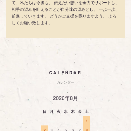
て、私たちは今後も、 伝えたい想いを全力でサポートし、
相手の望みを叶えることが自分達の望みとし、 一歩一歩、
前進していきます。 どうかご支援を賜りますよう、 よろ
しくお願い致します。
CALENDAR
カレンダー
2026年8月
日
月
火
水
木
金
土
1
2
3
4
5
6
7
8