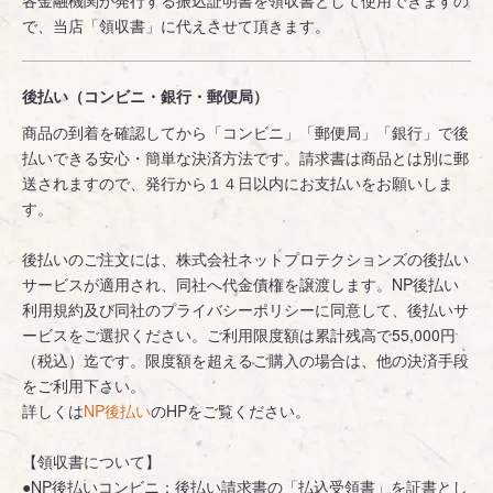
各金融機関が発行する振込証明書を領収書として使用できますの
で、当店「領収書」に代えさせて頂きます。
後払い（コンビニ・銀行・郵便局）
商品の到着を確認してから「コンビニ」「郵便局」「銀行」で後
払いできる安心・簡単な決済方法です。請求書は商品とは別に郵
送されますので、発行から１４日以内にお支払いをお願いしま
す。
後払いのご注文には、株式会社ネットプロテクションズの後払い
サービスが適用され、同社へ代金債権を譲渡します。NP後払い
利用規約及び同社のプライバシーポリシーに同意して、後払いサ
ービスをご選択ください。ご利用限度額は累計残高で55,000円
（税込）迄です。限度額を超えるご購入の場合は、他の決済手段
をご利用下さい。
詳しくは
NP後払い
のHPをご覧ください。
【領収書について】
●NP後払いコンビニ：後払い請求書の「払込受領書」を証書とし