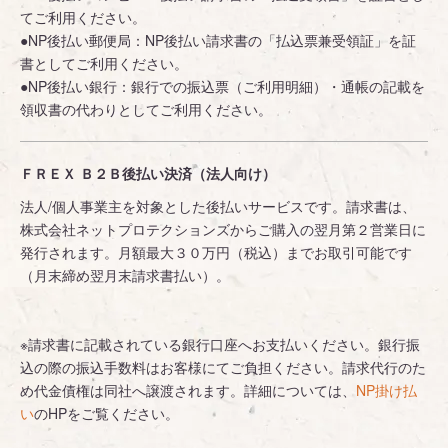
てご利用ください。
●NP後払い郵便局：NP後払い請求書の「払込票兼受領証」を証
書としてご利用ください。
●NP後払い銀行：銀行での振込票（ご利用明細）・通帳の記載を
領収書の代わりとしてご利用ください。
ＦＲＥＸ Ｂ２Ｂ後払い決済（法人向け）
法人/個人事業主を対象とした後払いサービスです。請求書は、
株式会社ネットプロテクションズからご購入の翌月第２営業日に
発行されます。月額最大３０万円（税込）までお取引可能です
（月末締め翌月末請求書払い）。
※請求書に記載されている銀行口座へお支払いください。銀行振
込の際の振込手数料はお客様にてご負担ください。請求代行のた
め代金債権は同社へ譲渡されます。詳細については、
NP掛け払
い
のHPをご覧ください。