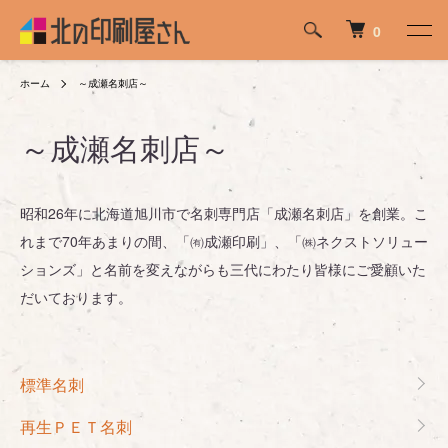
0
ホーム
～成瀬名刺店～
～成瀬名刺店～
昭和26年に北海道旭川市で名刺専門店「成瀬名刺店」を創業。こ
れまで70年あまりの間、「㈲成瀬印刷」、「㈱ネクストソリュー
ションズ」と名前を変えながらも三代にわたり皆様にご愛顧いた
だいております。
カテゴリー一覧
標準名刺
再生ＰＥＴ名刺