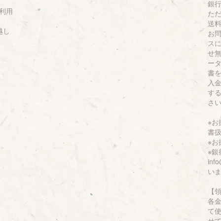
銀
利用
た
送
越し
お
ス
せ
ー
書
入
す
さ
※
書
※
※
inf
い
【
各
て
せ