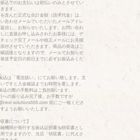
行振込でのお支払いは前払いのみとさせてい
だきます。
料を含んだ正式な合計金額（請求代金）は、
問い合わせメールでいただいたメールアドレ
に返信し、お知らせいたします。お問い合わ
無しに直接お申し込みされたお客様には、デ
タチェック完了メールや校正メールにお見積
を添付させていただきます。商品の発送はご
金確認後となりますので、メールでお知らせ
る発送予定日の前日までに必ずお振込みくだ
い。
お振込は「電信扱い」にてお願い致します。文
扱いですと入金確認までお時間を要します。
お振込の際の手数料はご負担願います。
銀行への振り込み完了後、お手数ですが
o@next-solutions555.com 宛にご一報くださ
ますようお願いいたします。
領収書について】
金融機関が発行する振込証明書を領収書とし
使用できますので、当店「領収書」に代えさ
て頂きます。