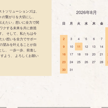
ストソリューションズは、
2026年8月
々の繋がりを大切にし、
伝えたい」想いに全力で関
日
月
火
水
木
金
クワクする未来を共に創造
す。 そして、私たちは今
えたい想いを全力でサポー
2
3
4
5
6
7
手の望みを叶えることが自
9
10
11
12
13
14
とし、 一歩一歩、前進し
16
17
18
19
20
21
ますよう、 よろしくお願い
23
24
25
26
27
28
30
31