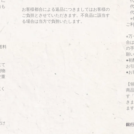
合も
代金
お客様都合による返品につきましてはお客様の
代金
ご負担とさせていただきます。不良品に該当す
※代
る場合は当方で負担いたします。
ご
※
合
送料
の
願
●
にて
お
刷物
●
で重
【
覧く
商
す「
き
ま
受け
銀