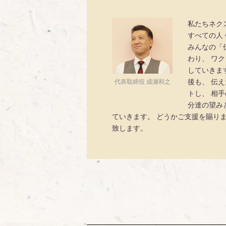
私たちネク
すべての人
みんなの「
わり、 ワ
していきま
後も、 伝
代表取締役 成瀬和之
トし、 相
分達の望み
ていきます。 どうかご支援を賜り
致します。