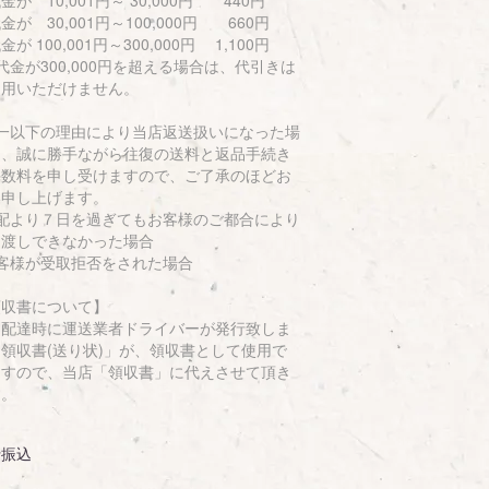
が 30,001円～100,000円 660円
が 100,001円～300,000円 1,100円
金が300,000円を超える場合は、代引きは
利用いただけません。
万一以下の理由により当店返送扱いになった場
は、誠に勝手ながら往復の送料と返品手続き
手数料を申し受けますので、ご了承のほどお
い申し上げます。
初配より７日を過ぎてもお客様のご都合により
引渡しできなかった場合
お客様が受取拒否をされた場合
領収書について】
品配達時に運送業者ドライバーが発行致しま
領収書(送り状)」が、領収書として使用で
ますので、当店「領収書」に代えさせて頂き
す。
行振込