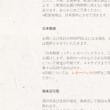
より、ご希望のお届け時間帯に添えない場
あります。あらかじめご了承ください。
※配送地域は、日本国内とさせて頂きます。
日本郵便
お買い上げ合計が5000円以上になる場合、
は無料とさせていただきます。
「日本郵便（ＪＰ）レターパックライト」
お届けします。名刺やハガキなど小さな印
について発送が可能です。Ａ４サイズまで
量４㎏以内であればＯＫ。
※詳細については、
レターパック
のHPをご
ださい。
御来店引取
旭川市及び近郊の場合、御来店して商品を
取れます。