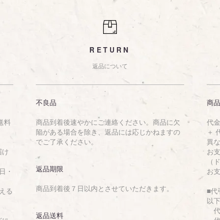
RETURN
返品について
不良品
商
送料
商品到着後速やかにご連絡ください。商品に欠
代金
陥がある場合を除き、返品には応じかねますの
＋
でご了承ください。
異
届け
お
（
返品期限
日・
お
商品到着後７日以内とさせていただきます。
える
■
以
代
返品送料
どに
代金