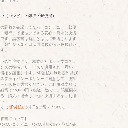
払い（コンビニ・銀行・郵便局）
品の到着を確認してから「コンビニ」「郵便
」「銀行」で後払いできる安心・簡単な決済
法です。請求書は商品とは別に郵送されます
で、発行から１４日以内にお支払いをお願い
ます。
払いのご注文には、株式会社ネットプロテク
ョンズの後払いサービスが適用され、同社へ
金債権を譲渡します。NP後払い利用規約及び
社のプライバシーポリシーに同意して、後払
サービスをご選択ください。ご利用限度額は
残高で55,000円（税込）迄です。限度額を
えるご購入の場合は、他の決済手段をご利用
さい。
しくは
NP後払い
のHPをご覧ください。
領収書について】
P後払いコンビニ：後払い請求書の「払込受