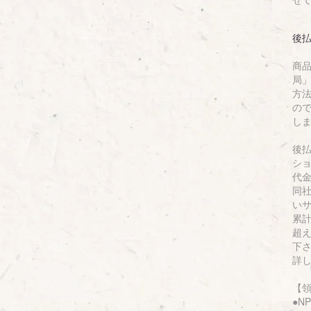
後
商
局
方
の
し
後
シ
代
同
い
累計
超
下
詳
【
●N