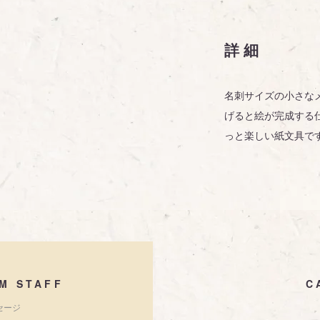
詳細
名刺サイズの小さな
げると絵が完成する
っと楽しい紙文具で
M STAFF
C
セージ