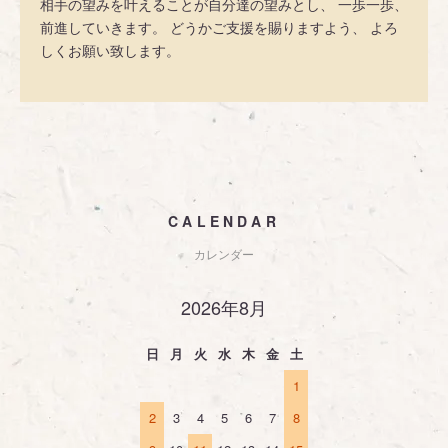
相手の望みを叶えることが自分達の望みとし、 一歩一歩、
前進していきます。 どうかご支援を賜りますよう、 よろ
しくお願い致します。
CALENDAR
カレンダー
2026年8月
日
月
火
水
木
金
土
1
2
3
4
5
6
7
8