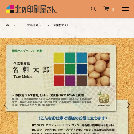
0
ホーム
～成瀬名刺店～
間伐材名刺