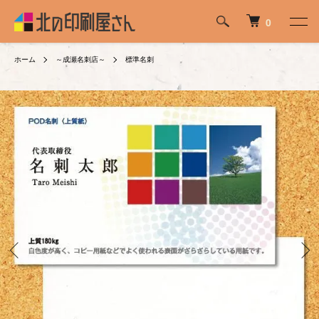
0
ホーム
～成瀬名刺店～
標準名刺