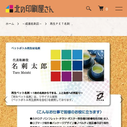
0
ホーム
～成瀬名刺店～
再生ＰＥＴ名刺