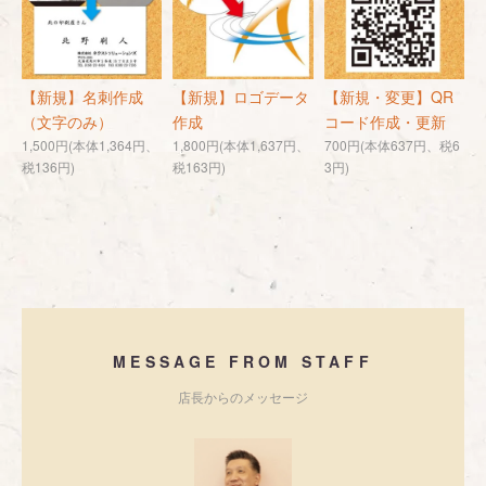
【新規】名刺作成
【新規】ロゴデータ
【新規・変更】QR
（文字のみ）
作成
コード作成・更新
1,500円(本体1,364円、
1,800円(本体1,637円、
700円(本体637円、税6
税136円)
税163円)
3円)
MESSAGE FROM STAFF
店長からのメッセージ