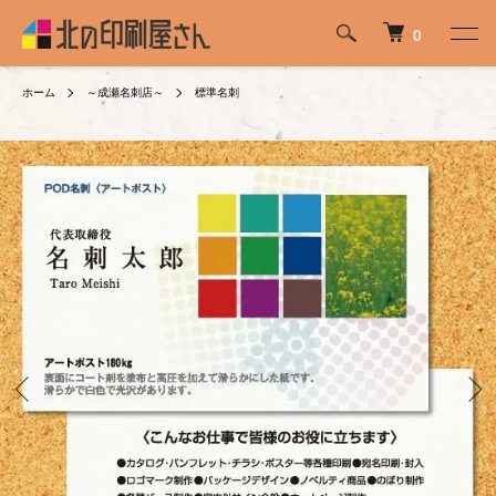
0
ホーム
～成瀬名刺店～
標準名刺