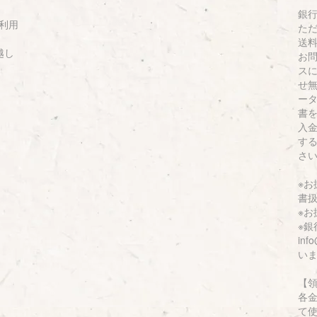
銀
利用
た
送
越し
お
ス
せ
ー
書
入
す
さ
※
書
※
※
inf
い
【
各
て