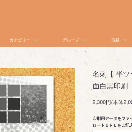
カテゴリー
グループ
取組
名刺【 半ツ
面白黒印刷
2,300円(本体2,
印刷用データをファ
ロードＵＲＬをご記