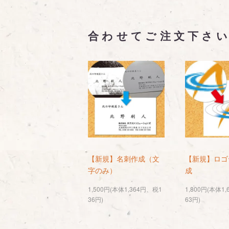
合わせてご注文下さ
【新規】名刺作成（文
【新規】ロゴ
字のみ）
成
1,500円(本体1,364円、税1
1,800円(本体1
36円)
63円)