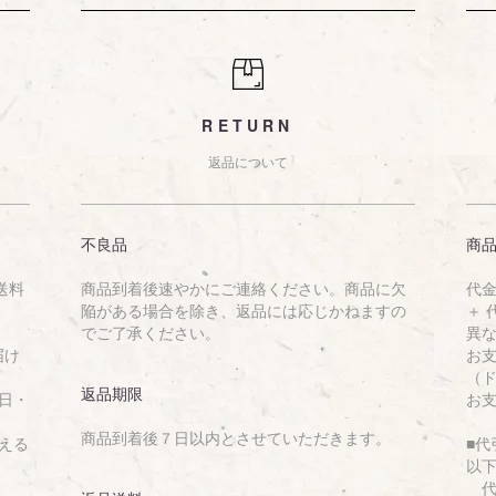
RETURN
返品について
不良品
商
送料
商品到着後速やかにご連絡ください。商品に欠
代金
陥がある場合を除き、返品には応じかねますの
＋
でご了承ください。
異
届け
お
（
返品期限
日・
お
商品到着後７日以内とさせていただきます。
える
■
以
代