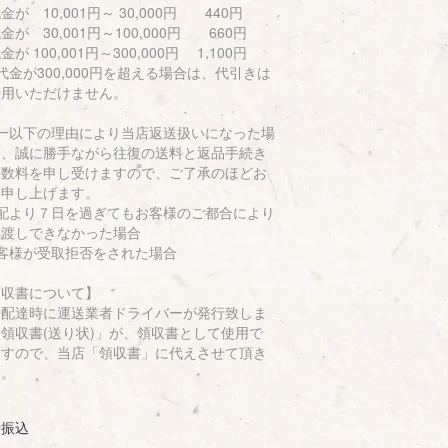
が 10,001円～ 30,000円 440円
が 30,001円～100,000円 660円
が 100,001円～300,000円 1,100円
金が300,000円を超える場合は、代引きは
利用いただけません。
万一以下の理由により当店返送扱いになった場
は、誠に勝手ながら往復の送料と返品手続き
手数料を申し受けますので、ご了承のほどお
い申し上げます。
初配より７日を過ぎてもお客様のご都合により
引渡しできなかった場合
お客様が受取拒否をされた場合
領収書について】
品配達時に運送業者ドライバーが発行致しま
領収書(送り状)」が、領収書として使用で
ますので、当店「領収書」に代えさせて頂き
す。
行振込