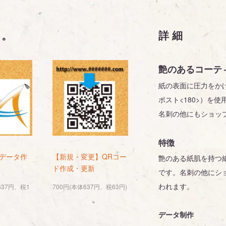
い。
詳細
艶のあるコーテ
紙の表面に圧力をか
ポスト<180>）を使
名刺の他にもショッ
特徴
データ作
【新規・変更】QRコー
艶のある紙肌を持つ
ド作成・更新
です。名刺の他にシ
われます。
,637円、税1
700円(本体637円、税63円)
データ制作