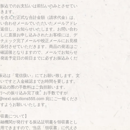
行振込でのお支払いは前払いのみとさせてい
だきます。
料を含んだ正式な合計金額（請求代金）は、
問い合わせメールでいただいたメールアドレ
に返信し、お知らせいたします。お問い合わ
無しに直接お申し込みされたお客様には、デ
タチェック完了メールや校正メールにお見積
を添付させていただきます。商品の発送はご
金確認後となりますので、メールでお知らせ
る発送予定日の前日までに必ずお振込みくだ
い。
お振込は「電信扱い」にてお願い致します。文
扱いですと入金確認までお時間を要します。
お振込の際の手数料はご負担願います。
銀行への振り込み完了後、お手数ですが
o@next-solutions555.com 宛にご一報くださ
ますようお願いいたします。
領収書について】
金融機関が発行する振込証明書を領収書とし
使用できますので、当店「領収書」に代えさ