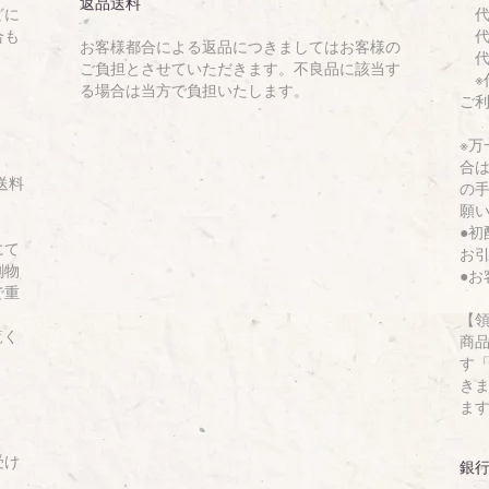
返品送料
どに
代金
合も
代金
お客様都合による返品につきましてはお客様の
代金
ご負担とさせていただきます。不良品に該当す
※代
る場合は当方で負担いたします。
ご
※
合
送料
の
願
●
にて
お
刷物
●
で重
【
覧く
商
す「
き
ま
受け
銀