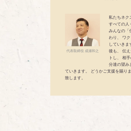
私たちネク
すべての人
みんなの「
わり、 ワ
していきま
後も、 伝
代表取締役 成瀬和之
トし、 相
分達の望み
ていきます。 どうかご支援を賜り
致します。