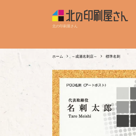
北の印刷屋さん
ホーム
～成瀬名刺店～
標準名刺