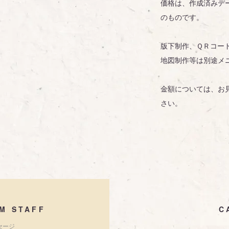
価格は、作成済みデ
のものです。
版下制作、ＱＲコー
地図制作等は別途メ
金額については、お
さい。
M STAFF
C
セージ