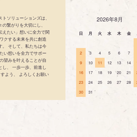
ストソリューションズは、
2026年8月
々の繋がりを大切にし、
伝えたい」想いに全力で関
日
月
火
水
木
金
クワクする未来を共に創造
す。 そして、私たちは今
えたい想いを全力でサポー
2
3
4
5
6
7
手の望みを叶えることが自
9
10
11
12
13
14
とし、 一歩一歩、前進し
16
17
18
19
20
21
ますよう、 よろしくお願い
23
24
25
26
27
28
30
31