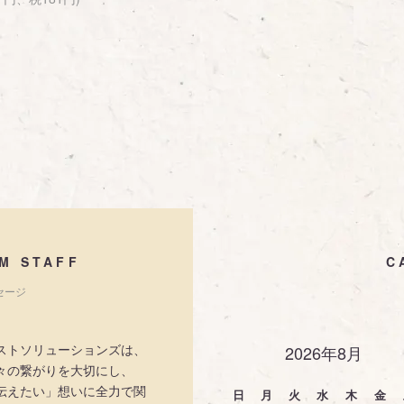
M STAFF
C
セージ
ストソリューションズは、
2026年8月
々の繋がりを大切にし、
伝えたい」想いに全力で関
日
月
火
水
木
金