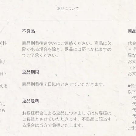
返品について
不良品
商
送料
商品到着後速やかにご連絡ください。商品に欠
代金
陥がある場合を除き、返品には応じかねますの
＋
でご了承ください。
異
届け
お
（
返品期限
日・
お
商品到着後７日以内とさせていただきます。
える
■
以
代
返品送料
どに
代金
合も
代金
お客様都合による返品につきましてはお客様の
代金
ご負担とさせていただきます。不良品に該当す
※代
る場合は当方で負担いたします。
ご