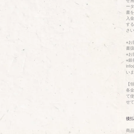
せ
ー
書
入
す
さ
※
書
※
※
inf
い
【
各
て
せ
後
商