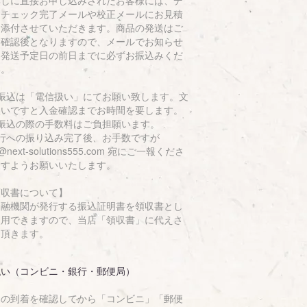
無しに直接お申し込みされたお客様には、デ
タチェック完了メールや校正メールにお見積
を添付させていただきます。商品の発送はご
金確認後となりますので、メールでお知らせ
る発送予定日の前日までに必ずお振込みくだ
い。
お振込は「電信扱い」にてお願い致します。文
扱いですと入金確認までお時間を要します。
お振込の際の手数料はご負担願います。
銀行への振り込み完了後、お手数ですが
o@next-solutions555.com 宛にご一報くださ
ますようお願いいたします。
領収書について】
金融機関が発行する振込証明書を領収書とし
使用できますので、当店「領収書」に代えさ
て頂きます。
払い（コンビニ・銀行・郵便局）
品の到着を確認してから「コンビニ」「郵便