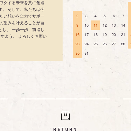
クワクする未来を共に創造
す。 そして、私たちは今
えたい想いを全力でサポー
2
3
4
5
6
7
手の望みを叶えることが自
9
10
11
12
13
14
とし、 一歩一歩、前進し
16
17
18
19
20
21
ますよう、 よろしくお願い
23
24
25
26
27
28
30
31
RETURN