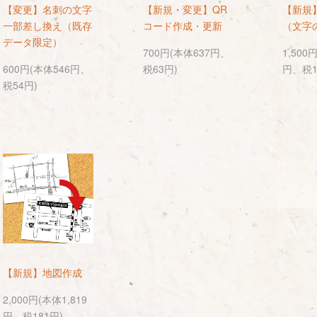
【変更】名刺の文字
【新規・変更】QR
【新規
一部差し換え（既存
コード作成・更新
（文字
データ限定）
700円(本体637円、
1,500
600円(本体546円、
税63円)
円、税1
税54円)
【新規】地図作成
2,000円(本体1,819
円、税181円)