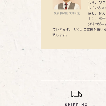
わり、 ワ
していきま
後も、 伝
代表取締役 成瀬和之
トし、 相
分達の望み
ていきます。 どうかご支援を賜り
致します。
ショッピングガイド
SHIPPING