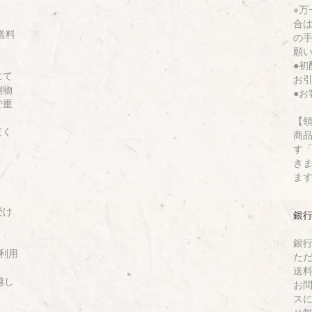
※
合
送料
の
願
●
にて
お
刷物
●
で重
【
覧く
商
す「
き
ま
受け
銀
銀
利用
た
送
越し
お
ス