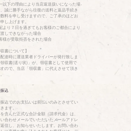
万一以下の理由により当店返送扱いになった場
は、誠に勝手ながら往復の送料と返品手続き
手数料を申し受けますので、ご了承のほどお
い申し上げます。
初配より７日を過ぎてもお客様のご都合により
引渡しできなかった場合
お客様が受取拒否をされた場合
領収書について】
品配達時に運送業者ドライバーが発行致しま
領収書(送り状)」が、領収書として使用で
ますので、当店「領収書」に代えさせて頂き
す。
行振込
行振込でのお支払いは前払いのみとさせてい
だきます。
料を含んだ正式な合計金額（請求代金）は、
問い合わせメールでいただいたメールアドレ
に返信し、お知らせいたします。お問い合わ