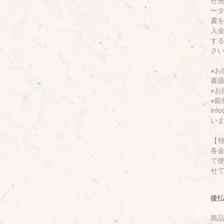
せ
ー
書
入
す
さ
※
書
※
※
inf
い
【
各
て
せ
後
商