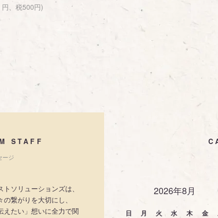
円、税500円)
M STAFF
C
セージ
ストソリューションズは、
2026年8月
々の繋がりを大切にし、
伝えたい」想いに全力で関
日
月
火
水
木
金