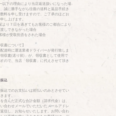
万一以下の理由により当店返送扱いになった場
は、誠に勝手ながら往復の送料と返品手続き
手数料を申し受けますので、ご了承のほどお
い申し上げます。
初配より７日を過ぎてもお客様のご都合により
引渡しできなかった場合
お客様が受取拒否をされた場合
領収書について】
品配達時に運送業者ドライバーが発行致しま
領収書(送り状)」が、領収書として使用で
ますので、当店「領収書」に代えさせて頂き
す。
行振込
行振込でのお支払いは前払いのみとさせてい
だきます。
料を含んだ正式な合計金額（請求代金）は、
問い合わせメールでいただいたメールアドレ
に返信し、お知らせいたします。お問い合わ