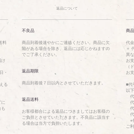
返品について
不良品
商
送料
商品到着後速やかにご連絡ください。商品に欠
代金
陥がある場合を除き、返品には応じかねますの
＋
でご了承ください。
異
届け
お
（
返品期限
日・
お
商品到着後７日以内とさせていただきます。
える
■
以
代
返品送料
どに
代金
合も
代金
お客様都合による返品につきましてはお客様の
代金
ご負担とさせていただきます。不良品に該当す
※代
る場合は当方で負担いたします。
ご