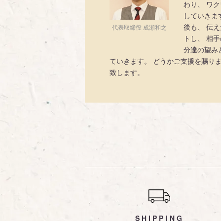
わり、 ワ
していきま
後も、 伝
代表取締役 成瀬和之
トし、 相
分達の望み
ていきます。 どうかご支援を賜り
致します。
ショッピングガイド
SHIPPING