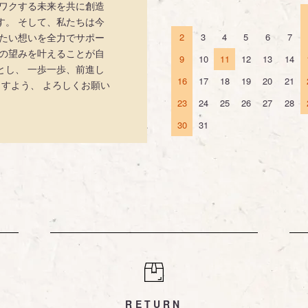
クワクする未来を共に創造
す。 そして、私たちは今
えたい想いを全力でサポー
2
3
4
5
6
7
手の望みを叶えることが自
9
10
11
12
13
14
とし、 一歩一歩、前進し
16
17
18
19
20
21
ますよう、 よろしくお願い
23
24
25
26
27
28
30
31
RETURN