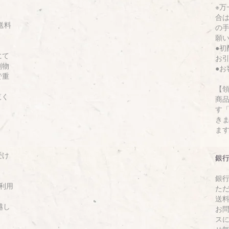
※
合
送料
の
願
●
にて
お
刷物
●
で重
【
覧く
商
す「
き
ま
受け
銀
銀
利用
た
送
越し
お
ス