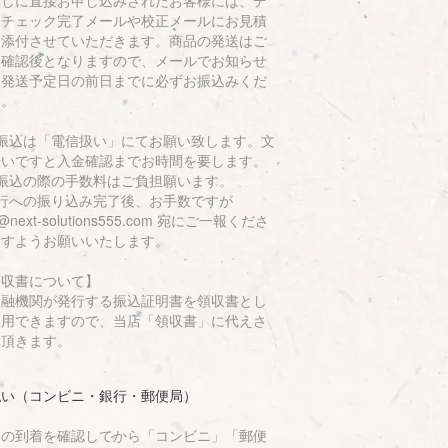
無しに直接お申し込みされたお客様には、デ
タチェック完了メールや校正メールにお見積
を添付させていただきます。商品の発送はご
金確認後となりますので、メールでお知らせ
る発送予定日の前日までに必ずお振込みくだ
い。
お振込は「電信扱い」にてお願い致します。文
扱いですと入金確認までお時間を要します。
お振込の際の手数料はご負担願います。
銀行への振り込み完了後、お手数ですが
o@next-solutions555.com 宛にご一報くださ
ますようお願いいたします。
領収書について】
金融機関が発行する振込証明書を領収書とし
使用できますので、当店「領収書」に代えさ
て頂きます。
払い（コンビニ・銀行・郵便局）
品の到着を確認してから「コンビニ」「郵便