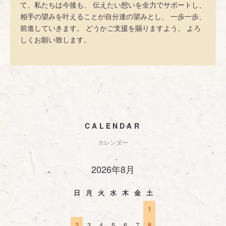
て、私たちは今後も、 伝えたい想いを全力でサポートし、
相手の望みを叶えることが自分達の望みとし、 一歩一歩、
前進していきます。 どうかご支援を賜りますよう、 よろ
しくお願い致します。
CALENDAR
カレンダー
2026年8月
日
月
火
水
木
金
土
1
2
3
4
5
6
7
8