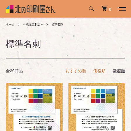
0
ホーム
～成瀬名刺店～
標準名刺
標準名刺
全20商品
おすすめ順
価格順
新着順