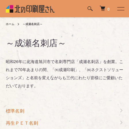
0
ホーム
～成瀬名刺店～
～成瀬名刺店～
昭和26年に北海道旭川市で名刺専門店「成瀬名刺店」を創業。こ
れまで70年あまりの間、「㈲成瀬印刷」、「㈱ネクストソリュー
ションズ」と名前を変えながらも三代にわたり皆様にご愛顧いた
だいております。
カテゴリー一覧
標準名刺
再生ＰＥＴ名刺